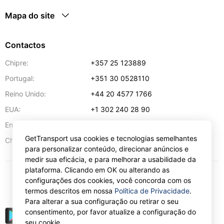
Mapa do site
Contactos
Chipre:
+357 25 123889
Portugal:
+351 30 0528110
Reino Unido:
+44 20 4577 1766
EUA:
+1 302 240 28 90
Endereço de e-mail:
info@gettransport.com
GetTransport usa cookies e tecnologias semelhantes
57 Spyrou Kyprianou
,
Lárnaca
6051
Chipre:
para personalizar conteúdo, direcionar anúncios e
medir sua eficácia, e para melhorar a usabilidade da
plataforma. Clicando em OK ou alterando as
configurações dos cookies, você concorda com os
€
EUR
termos descritos em nossa
Política de Privacidade
.
Para alterar a sua configuração ou retirar o seu
consentimento, por favor atualize a configuração do
seu cookie.