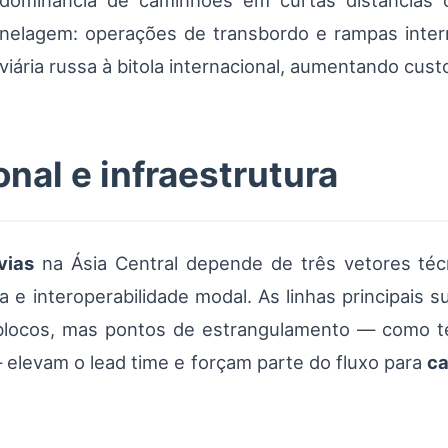
dominância de caminhões em curtas distâncias 
onelagem: operações de transbordo e rampas inte
viária russa à bitola internacional, aumentando cus
nal e infraestrutura
vias
na Ásia Central depende de três vetores técn
ria e interoperabilidade modal. As linhas principai
locos, mas pontos de estrangulamento — como ter
— elevam o lead time e forçam parte do fluxo para
c