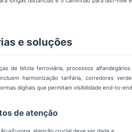
para longas distâncias e o caminhão para last-mile e
rias e soluções
nças de bitola ferroviária, processos alfandegári
 incluem harmonização tarifária, corredores ve
ormas digitais que permitam visibilidade end-to-end
tos de atenção
ão→Europa, atenção crucial deve ser dada a: