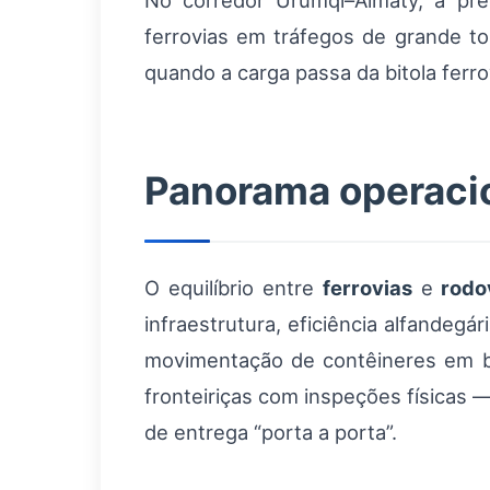
No corredor Urumqi–Almaty, a pre
ferrovias em tráfegos de grande t
quando a carga passa da bitola ferro
Panorama operacio
O equilíbrio entre
ferrovias
e
rodo
infraestrutura, eficiência alfandegá
movimentação de contêineres em b
fronteiriças com inspeções físicas 
de entrega “porta a porta”.