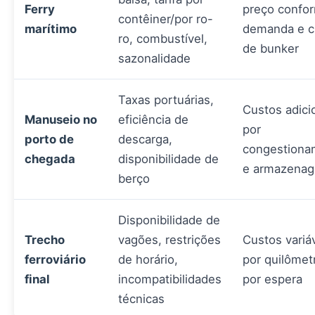
Ferry
preço confo
contêiner/por ro-
marítimo
demanda e c
ro, combustível,
de bunker
sazonalidade
Taxas portuárias,
Custos adici
Manuseio no
eficiência de
por
porto de
descarga,
congestiona
chegada
disponibilidade de
e armazena
berço
Disponibilidade de
Trecho
vagões, restrições
Custos variá
ferroviário
de horário,
por quilômet
final
incompatibilidades
por espera
técnicas