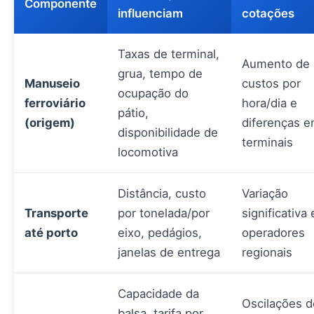
Componente
influenciam
cotações
Taxas de terminal,
Aumento de
grua, tempo de
Manuseio
custos por
ocupação do
ferroviário
hora/dia e
pátio,
(origem)
diferenças e
disponibilidade de
terminais
locomotiva
Distância, custo
Variação
Transporte
por tonelada/por
significativa
até porto
eixo, pedágios,
operadores
janelas de entrega
regionais
Capacidade da
Oscilações d
balsa, tarifa por