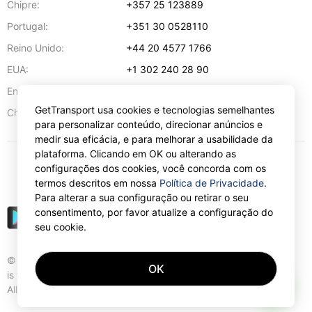
Chipre:
+357 25 123889
Portugal:
+351 30 0528110
Reino Unido:
+44 20 4577 1766
EUA:
+1 302 240 28 90
Endereço de e-mail:
info@gettransport.com
GetTransport usa cookies e tecnologias semelhantes
57 Spyrou Kyprianou
,
Lárnaca
6051
Chipre:
para personalizar conteúdo, direcionar anúncios e
medir sua eficácia, e para melhorar a usabilidade da
plataforma. Clicando em OK ou alterando as
configurações dos cookies, você concorda com os
€
EUR
termos descritos em nossa
Política de Privacidade
.
Para alterar a sua configuração ou retirar o seu
consentimento, por favor atualize a configuração do
seu cookie.
© Gettransport International Limited. GetTransport®
OK
is trademark of Gettransport International Limited.
AI
All rights reserved.