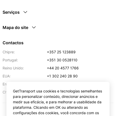
Serviços
Mapa do site
Contactos
Chipre:
+357 25 123889
Portugal:
+351 30 0528110
Reino Unido:
+44 20 4577 1766
EUA:
+1 302 240 28 90
Endereço de e-mail:
info@gettransport.com
GetTransport usa cookies e tecnologias semelhantes
57 Spyrou Kyprianou
,
Lárnaca
6051
Chipre:
para personalizar conteúdo, direcionar anúncios e
medir sua eficácia, e para melhorar a usabilidade da
plataforma. Clicando em OK ou alterando as
configurações dos cookies, você concorda com os
€
EUR