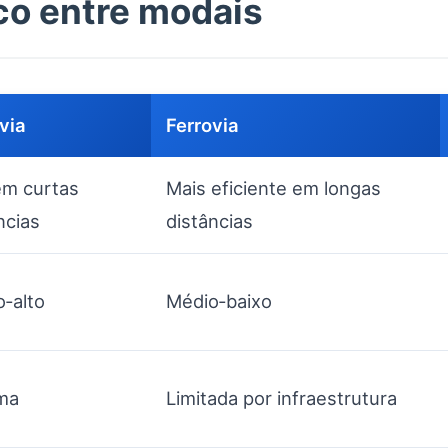
co entre modais
via
Ferrovia
em curtas
Mais eficiente em longas
ncias
distâncias
‑alto
Médio‑baixo
ma
Limitada por infraestrutura