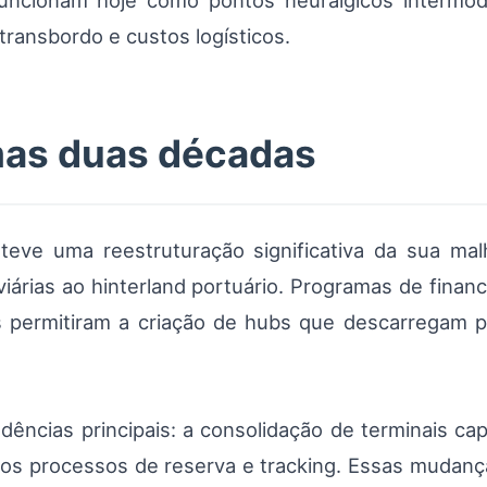
funcionam hoje como pontos neurálgicos intermod
transbordo e custos logísticos.
mas duas décadas
teve uma reestruturação significativa da sua mal
oviárias ao hinterland portuário. Programas de financ
s permitiram a criação de hubs que descarregam p
ências principais: a consolidação de terminais ca
a dos processos de reserva e tracking. Essas mudan