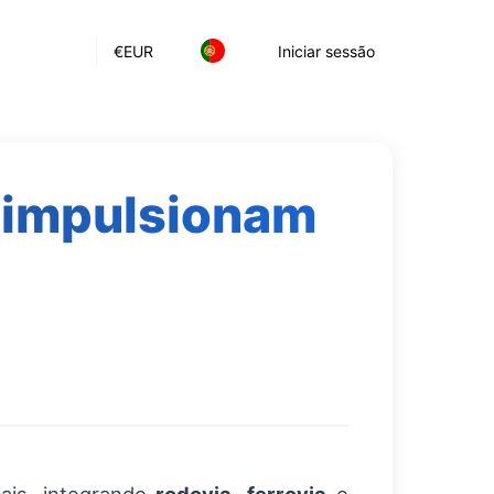
€
EUR
Iniciar sessão
l impulsionam