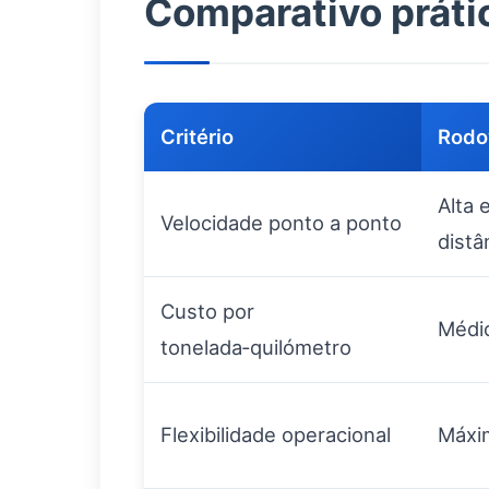
Comparativo práti
Critério
Rodo
Alta 
Velocidade ponto a ponto
distâ
Custo por
Médio
tonelada‑quilómetro
Flexibilidade operacional
Máxi