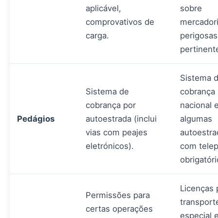
aplicável,
sobre
comprovativos de
mercador
carga.
perigosas
pertinent
Sistema 
Sistema de
cobrança
cobrança por
nacional 
Pedágios
autoestrada (inclui
algumas
vias com peajes
autoestra
eletrónicos).
com telep
obrigatóri
Licenças 
Permissões para
transport
certas operações
especial 