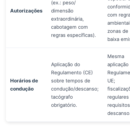
(ex.: peso/
conformi
Autorizações
dimensão
com regr
extraordinária,
ambienta
cabotagem com
zonas de
regras específicas).
baixa emi
Mesma
Aplicação do
aplicação
Regulamento (CE)
Regulame
Horários de
sobre tempos de
UE;
condução
condução/descanso;
fiscalizaç
tacógrafo
regulares
obrigatório.
requisito
descanso