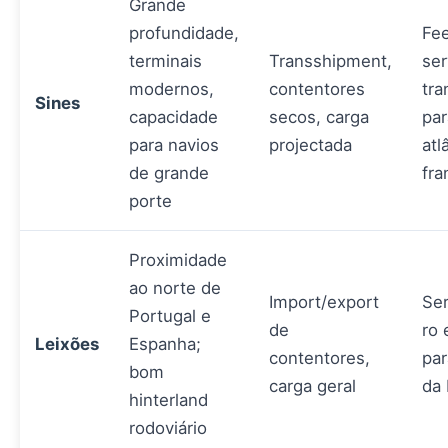
Grande
profundidade,
Fe
terminais
Transshipment,
ser
modernos,
contentores
tra
Sines
capacidade
secos, carga
par
para navios
projectada
atl
de grande
fra
porte
Proximidade
ao norte de
Import/export
Ser
Portugal e
de
ro 
Leixões
Espanha;
contentores,
par
bom
carga geral
da
hinterland
rodoviário