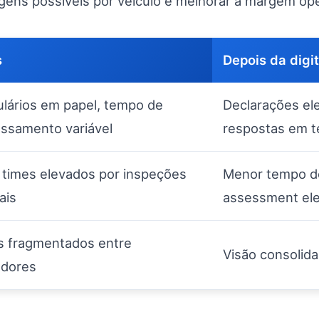
ens possíveis por veículo e melhorar a margem op
s
Depois da digi
lários em papel, tempo de
Declarações ele
ssamento variável
respostas em t
 times elevados por inspeções
Menor tempo de
ais
assessment ele
 fragmentados entre
Visão consolida
adores