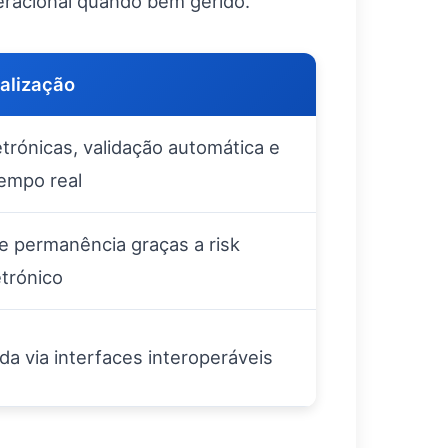
eracional quando bem gerido.
talização
trónicas, validação automática e
empo real
 permanência graças a risk
trónico
da via interfaces interoperáveis