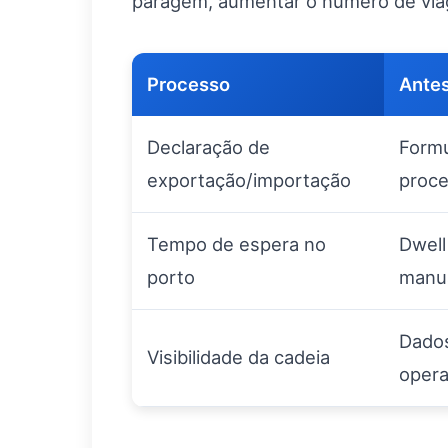
paragem, aumentar o número de viag
Processo
Ante
Declaração de
Formu
exportação/importação
proce
Tempo de espera no
Dwell
porto
manu
Dados
Visibilidade da cadeia
oper