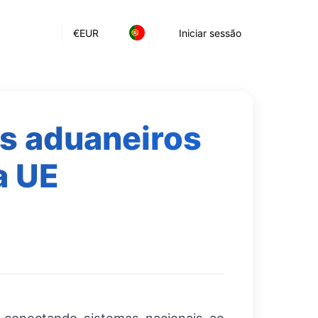
€
EUR
Iniciar sessão
os aduaneiros
a UE