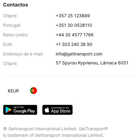
Contactos
Chipre:
+357 25 123889
Portugal:
+351 30 0528110
Reino Unido:
+44 20 4577 1766
EUA:
+1 302 240 28 90
Endereço de e-mail:
info@gettransport.com
57 Spyrou Kyprianou
,
Lárnaca
6051
Chipre:
€
EUR
© Gettransport International Limited. GetTransport®
is trademark of Gettransport International Limited.