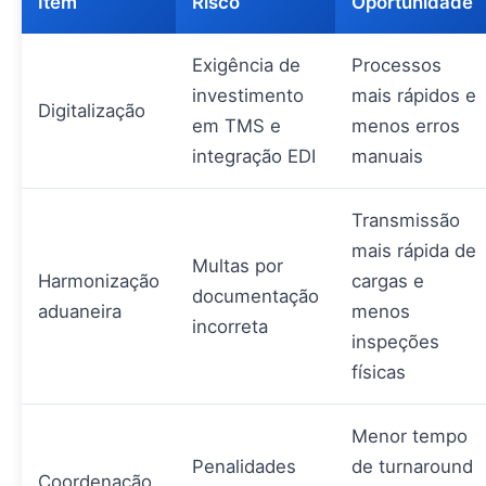
Item
Risco
Oportunidade
Exigência de
Processos
investimento
mais rápidos e
Digitalização
em TMS e
menos erros
integração EDI
manuais
Transmissão
mais rápida de
Multas por
Harmonização
cargas e
documentação
aduaneira
menos
incorreta
inspeções
físicas
Menor tempo
Penalidades
de turnaround
Coordenação