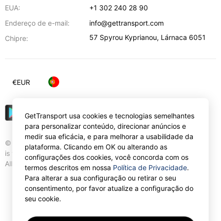
EUA:
+1 302 240 28 90
Endereço de e-mail:
info@gettransport.com
57 Spyrou Kyprianou
,
Lárnaca
6051
Chipre:
€
EUR
GetTransport usa cookies e tecnologias semelhantes
para personalizar conteúdo, direcionar anúncios e
medir sua eficácia, e para melhorar a usabilidade da
© Gettransport International Limited. GetTransport®
plataforma. Clicando em OK ou alterando as
is trademark of Gettransport International Limited.
configurações dos cookies, você concorda com os
All rights reserved.
termos descritos em nossa
Política de Privacidade
.
Para alterar a sua configuração ou retirar o seu
consentimento, por favor atualize a configuração do
seu cookie.