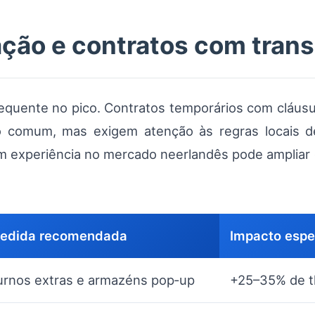
zação e contratos com tran
equente no pico. Contratos temporários com cláusu
o comum, mas exigem atenção às regras locais de
com experiência no mercado neerlandês pode amplia
edida recomendada
Impacto esp
urnos extras e armazéns pop‑up
+25–35% de t