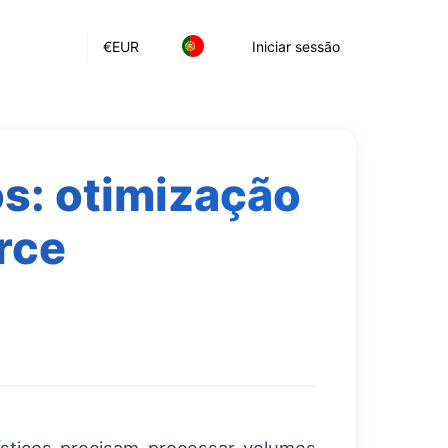
€
EUR
Iniciar sessão
os: otimização
rce