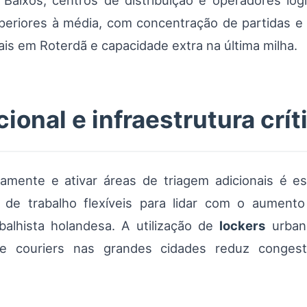
 Baixos, centros de distribuição e operadores log
eriores à média, com concentração de partidas e 
ais em Roterdã e capacidade extra na última milha.
onal e infraestrutura crít
mente e ativar áreas de triagem adicionais é e
s de trabalho flexíveis para lidar com o aume
balhista holandesa. A utilização de
lockers
urbano
ke couriers nas grandes cidades reduz conges