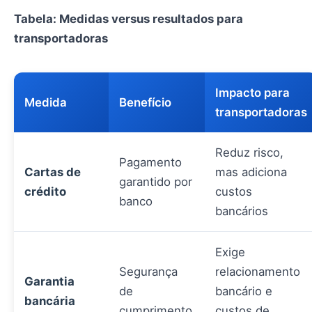
Tabela: Medidas versus resultados para
transportadoras
Impacto para
Medida
Benefício
transportadoras
Reduz risco,
Pagamento
Cartas de
mas adiciona
garantido por
crédito
custos
banco
bancários
Exige
Segurança
relacionamento
Garantia
de
bancário e
bancária
cumprimento
custos de