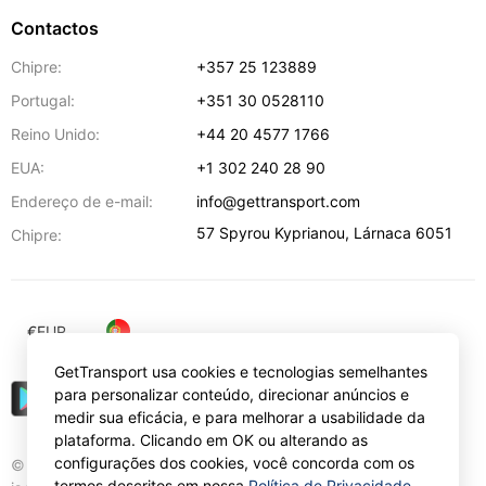
Contactos
Chipre:
+357 25 123889
Portugal:
+351 30 0528110
Reino Unido:
+44 20 4577 1766
EUA:
+1 302 240 28 90
Endereço de e-mail:
info@gettransport.com
57 Spyrou Kyprianou
,
Lárnaca
6051
Chipre:
€
EUR
GetTransport usa cookies e tecnologias semelhantes
para personalizar conteúdo, direcionar anúncios e
medir sua eficácia, e para melhorar a usabilidade da
plataforma. Clicando em OK ou alterando as
configurações dos cookies, você concorda com os
© Gettransport International Limited. GetTransport®
termos descritos em nossa
Política de Privacidade
.