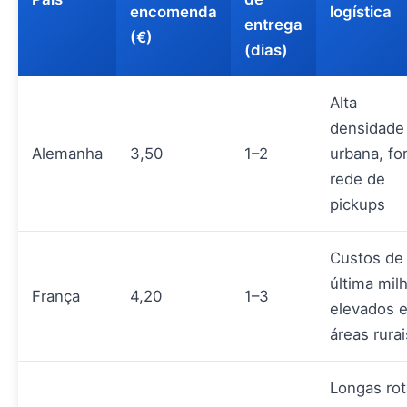
encomenda
logística
entrega
(€)
(dias)
Alta
densidade
Alemanha
3,50
1–2
urbana, fo
rede de
pickups
Custos de
última mil
França
4,20
1–3
elevados 
áreas rurai
Longas rot