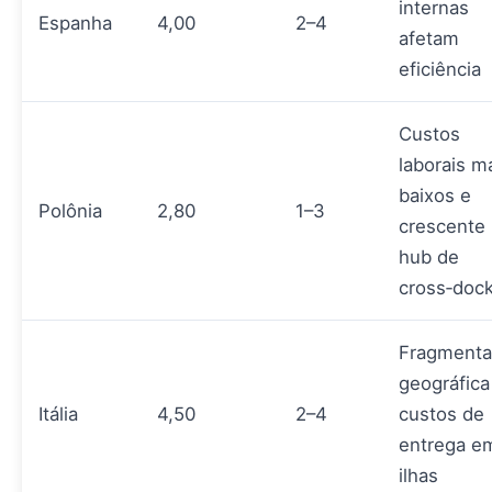
internas
Espanha
4,00
2–4
afetam
eficiência
Custos
laborais m
baixos e
Polônia
2,80
1–3
crescente
hub de
cross‑doc
Fragmenta
geográfica
Itália
4,50
2–4
custos de
entrega e
ilhas