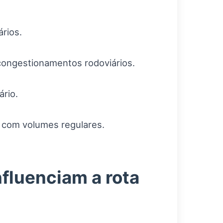
rios.
 congestionamentos rodoviários.
ário.
es com volumes regulares.
nfluenciam a rota