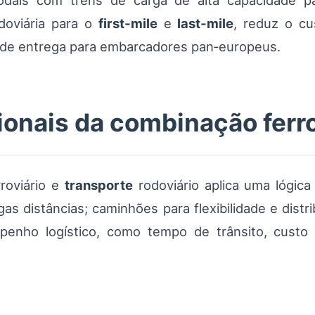
modais com trens de carga de alta capacidade pa
doviária para o
first‑mile
e
last‑mile
, reduz o cu
as de entrega para embarcadores pan‑europeus.
onais da combinação ferro
roviário e
transporte
rodoviário aplica uma lógica
s distâncias; caminhões para flexibilidade e distrib
penho logístico, como tempo de trânsito, custo