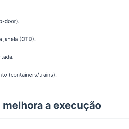
o-door).
 janela (OTD).
rtada.
to (containers/trains).
 melhora a execução