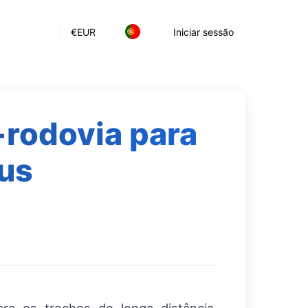
€
EUR
Iniciar sessão
rodovia para
us