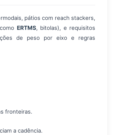
ermodais, pátios com reach stackers,
ão como
ERTMS
, bitolas), e requisitos
strições de peso por eixo e regras
 fronteiras.
nciam a cadência.