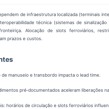
endem de infraestrutura localizada (terminais int
interoperabilidade técnica (sistemas de sinalizaç
sfronteiriça. Alocação de slots ferroviários, re
ram prazos e custos.
ntes
 de manuseio e transbordo impacta o lead time.
dimentos pré‑documentados aceleram liberações nas
s: horários de circulação e slots ferroviários influe