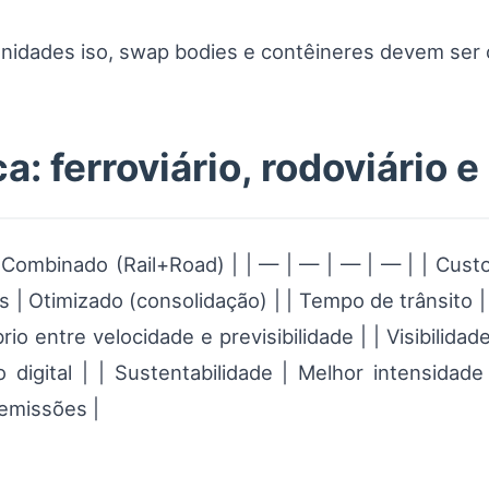
unidades iso, swap bodies e contêineres devem ser
: ferroviário, rodoviário 
io | Combinado (Rail+Road) | | — | — | — | — | | Cus
as | Otimizado (consolidação) | | Tempo de trânsito 
rio entre velocidade e previsibilidade | | Visibilid
 digital | | Sustentabilidade | Melhor intensida
‑emissões |