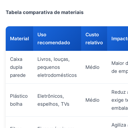
Tabela comparativa de materiais
Uso
Custo
Material
Impacto
recomendado
relativo
Caixa
Livros, louças,
Maior 
dupla
pequenos
Médio
de emp
parede
eletrodomésticos
Reduz a
Plástico
Eletrônicos,
Médio
exige 
bolha
espelhos, TVs
embal
Agiliza