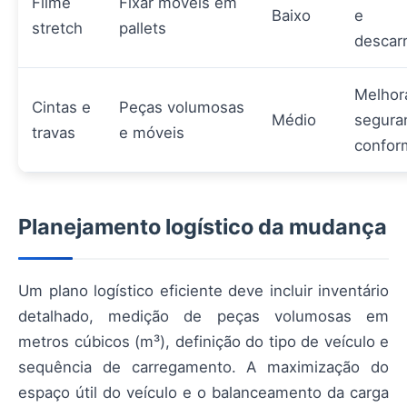
Filme
Fixar móveis em
Baixo
e
stretch
pallets
descar
Melhor
Cintas e
Peças volumosas
Médio
segura
travas
e móveis
confor
Planejamento logístico da mudança
Um plano logístico eficiente deve incluir inventário
detalhado, medição de peças volumosas em
metros cúbicos (m³), definição do tipo de veículo e
sequência de carregamento. A maximização do
espaço útil do veículo e o balanceamento da carga