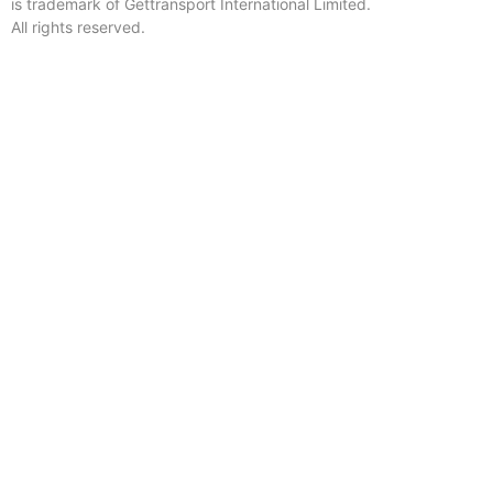
is trademark of Gettransport International Limited.
All rights reserved.