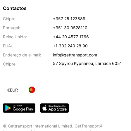
Contactos
Chipre:
+357 25 123889
Portugal:
+351 30 0528110
Reino Unido:
+44 20 4577 1766
EUA:
+1 302 240 28 90
Endereço de e-mail:
info@gettransport.com
57 Spyrou Kyprianou
,
Lárnaca
6051
Chipre:
€
EUR
© Gettransport International Limited. GetTransport®