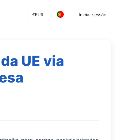
€
EUR
Iniciar sessão
da UE via
desa