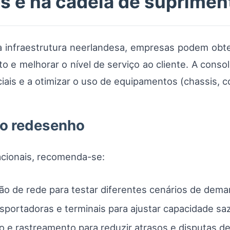
s e na cadeia de suprimen
a infraestrutura neerlandesa, empresas podem ob
ito e melhorar o nível de serviço ao cliente. A con
iais e a otimizar o uso de equipamentos (chassis, co
o redesenho
acionais, recomenda-se:
o de rede para testar diferentes cenários de dema
nsportadoras e terminais para ajustar capacidade sa
o e rastreamento para reduzir atrasos e disputas d