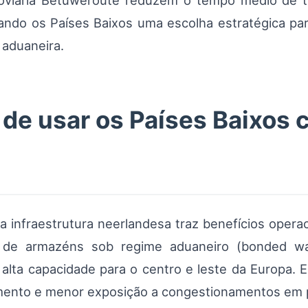
oviária Betuweroute reduzem o tempo médio de tr
ndo os Países Baixos uma escolha estratégica par
aduaneira.
 de usar os Países Baixos 
via infraestrutura neerlandesa traz benefícios opera
de de armazéns sob regime aduaneiro (bonded wa
 alta capacidade para o centro e leste da Europa. 
rimento e menor exposição a congestionamentos em p