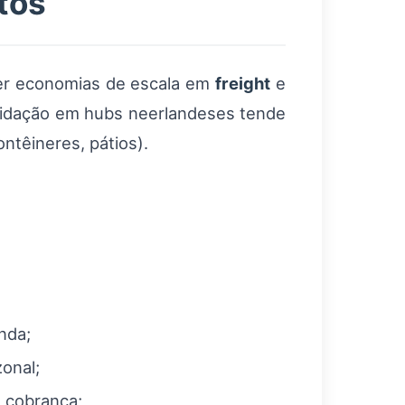
tos
ter economias de escala em
freight
e
solidação em hubs neerlandeses tende
ntêineres, pátios).
nda;
zonal;
e cobrança;