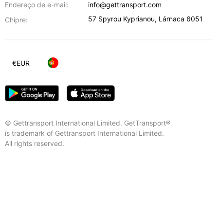
Endereço de e-mail:
info@gettransport.com
57 Spyrou Kyprianou
,
Lárnaca
6051
Chipre:
€
EUR
© Gettransport International Limited. GetTransport®
is trademark of Gettransport International Limited.
All rights reserved.