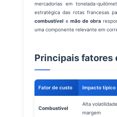
mercadorias em tonelada-quilóme
estratégica das rotas francesas p
combustível
e
mão de obra
respon
uma componente relevante em corre
Principais fatores
Fator de custo
Impacto típico
Alta volatilida
Combustível
margem