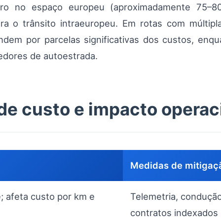
tro no espaço europeu (aproximadamente 75–8
ara o trânsito intraeuropeu. Em rotas com múlti
dem por parcelas significativas dos custos, enq
dores de autoestrada.
 de custo e impacto operac
Medidas de mitigaç
de; afeta custo por km e
Telemetria, condução
contratos indexados