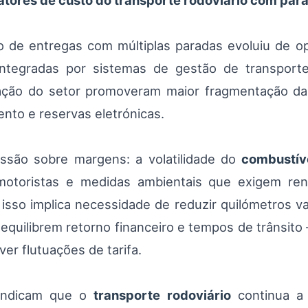
fatores de custo do transporte rodoviário com par
de entregas com múltiplas paradas evoluiu de ope
 integradas por sistemas de gestão de transport
talização do setor promoveram maior fragmentação d
ento e reservas eletrónicas.
ssão sobre margens: a volatilidade do
combustív
motoristas e medidas ambientais que exigem re
 isso implica necessidade de reduzir quilómetros va
equilibrem retorno financeiro e tempos de trânsit
er flutuações de tarifa.
 indicam que o
transporte rodoviário
continua a 