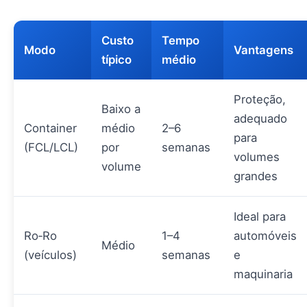
Custo
Tempo
Modo
Vantagens
típico
médio
Proteção,
Baixo a
adequado
Container
médio
2–6
para
(FCL/LCL)
por
semanas
volumes
volume
grandes
Ideal para
Ro‑Ro
1–4
automóveis
Médio
(veículos)
semanas
e
maquinaria