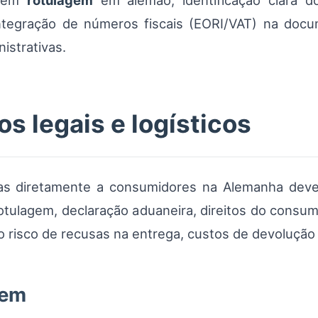
igem
rotulagem
em alemão, identificação clara d
ntegração de números fiscais (EORI/VAT) na docu
istrativas.
os legais e logísticos
as diretamente a consumidores na Alemanha deve
rotulagem, declaração aduaneira, direitos do consumi
o risco de recusas na entrega, custos de devolução
gem