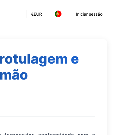
€
EUR
Iniciar sessão
 rotulagem e
emão