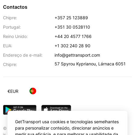
Contactos
Chipre:
+357 25 123889
Portugal:
+351 30 0528110
Reino Unido:
+44 20 4577 1766
EUA:
+1 302 240 28 90
Endereço de e-mail:
info@gettransport.com
57 Spyrou Kyprianou
,
Lárnaca
6051
Chipre:
€
EUR
GetTransport usa cookies e tecnologias semelhantes
para personalizar conteúdo, direcionar anúncios e
© Gettransport International Limited. GetTransport®
medir sua eficácia, e para melhorar a usabilidade da
is trademark of Gettransport International Limited.