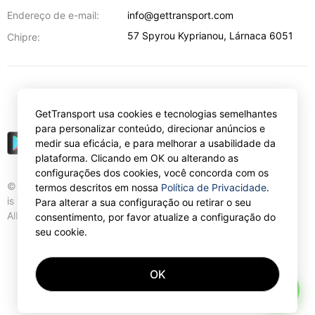
Endereço de e-mail:
info@gettransport.com
57 Spyrou Kyprianou
,
Lárnaca
6051
Chipre:
€
EUR
GetTransport usa cookies e tecnologias semelhantes
para personalizar conteúdo, direcionar anúncios e
medir sua eficácia, e para melhorar a usabilidade da
plataforma. Clicando em OK ou alterando as
configurações dos cookies, você concorda com os
© Gettransport International Limited. GetTransport®
termos descritos em nossa
Política de Privacidade
.
is trademark of Gettransport International Limited.
Para alterar a sua configuração ou retirar o seu
All rights reserved.
consentimento, por favor atualize a configuração do
seu cookie.
OK
AI