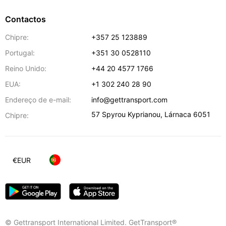
Contactos
Chipre:
+357 25 123889
Portugal:
+351 30 0528110
Reino Unido:
+44 20 4577 1766
EUA:
+1 302 240 28 90
Endereço de e-mail:
info@gettransport.com
57 Spyrou Kyprianou
,
Lárnaca
6051
Chipre:
€
EUR
© Gettransport International Limited. GetTransport®