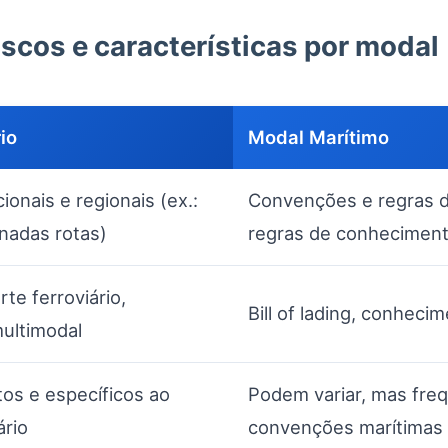
iscos e características por modal
io
Modal Marítimo
onais e regionais (ex.:
Convenções e regras de
nadas rotas)
regras de conhecimen
te ferroviário,
Bill of lading, conheci
ultimodal
os e específicos ao
Podem variar, mas fre
ário
convenções marítimas