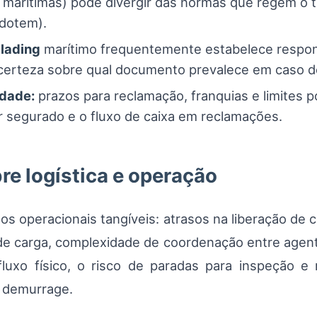
 marítimas) pode divergir das normas que regem o t
dotem).
f lading
marítimo frequentemente estabelece respons
incerteza sobre qual documento prevalece em caso de
idade:
prazos para reclamação, franquias e limites
lor segurado e o fluxo de caixa em reclamações.
re logística e operação
s operacionais tangíveis: atrasos na liberação de c
l de carga, complexidade de coordenação entre agen
fluxo físico, o risco de paradas para inspeção 
 demurrage.