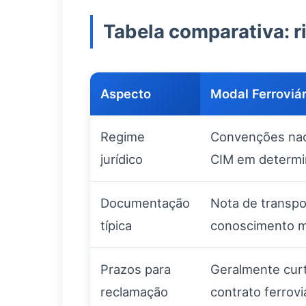
Tabela comparativa: r
Aspecto
Modal Ferroviár
Regime
Convenções naci
jurídico
CIM em determi
Documentação
Nota de transpor
típica
conoscimento m
Prazos para
Geralmente curt
reclamação
contrato ferrovi