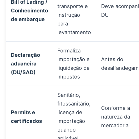
Bill of Lading /
transporte e
Deve acompanh
Conhecimento
instrução
DU
de embarque
para
levantamento
Formaliza
Declaração
importação e
Antes do
aduaneira
liquidação de
desalfandegam
(DU/SAD)
impostos
Sanitário,
fitossanitário,
Conforme a
Permits e
licença de
natureza da
certificados
importação
mercadoria
quando
aplicável