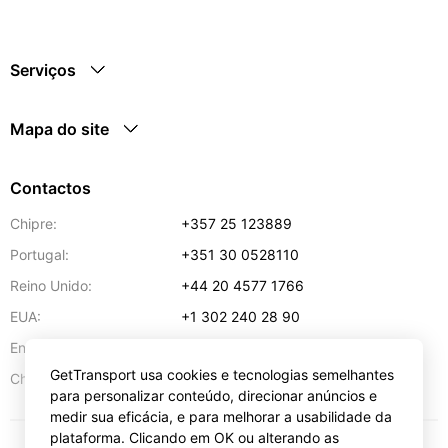
Serviços
Mapa do site
Contactos
Chipre:
+357 25 123889
Portugal:
+351 30 0528110
Reino Unido:
+44 20 4577 1766
EUA:
+1 302 240 28 90
Endereço de e-mail:
info@gettransport.com
GetTransport usa cookies e tecnologias semelhantes
57 Spyrou Kyprianou
,
Lárnaca
6051
Chipre:
para personalizar conteúdo, direcionar anúncios e
medir sua eficácia, e para melhorar a usabilidade da
plataforma. Clicando em OK ou alterando as