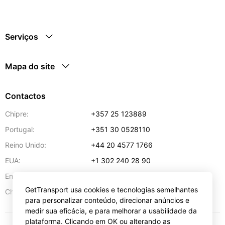
Serviços
Mapa do site
Contactos
Chipre:
+357 25 123889
Portugal:
+351 30 0528110
Reino Unido:
+44 20 4577 1766
EUA:
+1 302 240 28 90
Endereço de e-mail:
info@gettransport.com
GetTransport usa cookies e tecnologias semelhantes
57 Spyrou Kyprianou
,
Lárnaca
6051
Chipre:
para personalizar conteúdo, direcionar anúncios e
medir sua eficácia, e para melhorar a usabilidade da
plataforma. Clicando em OK ou alterando as