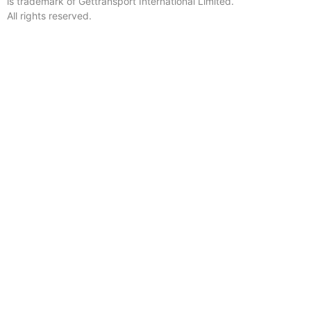
is trademark of Gettransport International Limited.
All rights reserved.