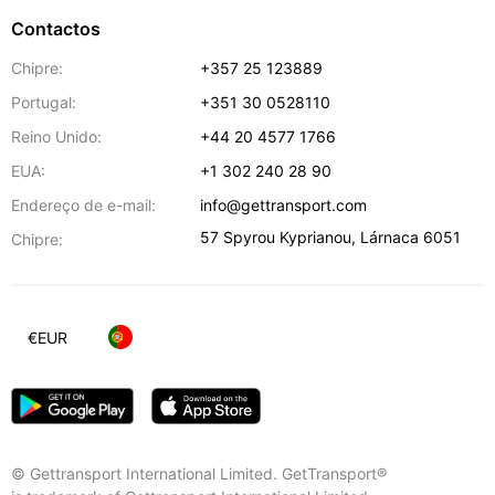
Contactos
Chipre:
+357 25 123889
Portugal:
+351 30 0528110
Reino Unido:
+44 20 4577 1766
EUA:
+1 302 240 28 90
Endereço de e-mail:
info@gettransport.com
57 Spyrou Kyprianou
,
Lárnaca
6051
Chipre:
€
EUR
© Gettransport International Limited. GetTransport®