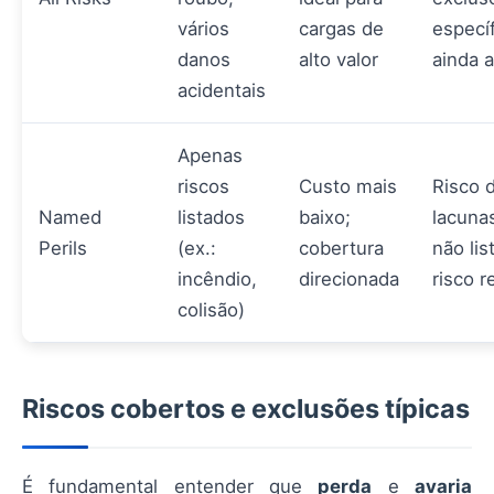
vários
cargas de
especí
danos
alto valor
ainda 
acidentais
Apenas
riscos
Custo mais
Risco 
Named
listados
baixo;
lacuna
Perils
(ex.:
cobertura
não lis
incêndio,
direcionada
risco r
colisão)
Riscos cobertos e exclusões típicas
É fundamental entender que
perda
e
avaria