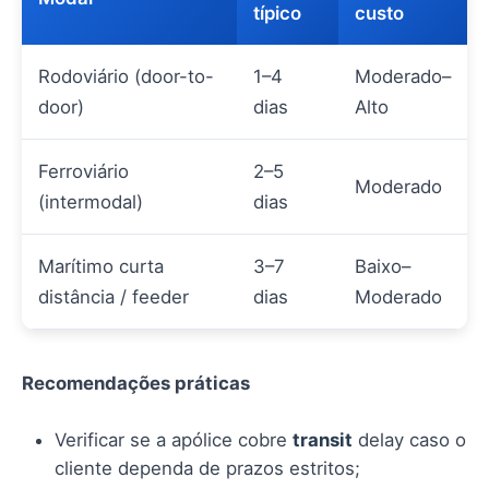
típico
custo
Rodoviário (door-to-
1–4
Moderado–
door)
dias
Alto
Ferroviário
2–5
Moderado
(intermodal)
dias
Marítimo curta
3–7
Baixo–
distância / feeder
dias
Moderado
Recomendações práticas
Verificar se a apólice cobre
transit
delay caso o
cliente dependa de prazos estritos;