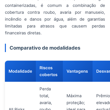
containerizadas, é comum a combinação de
cobertura contra roubo, avaria por manuseio,
incêndio e danos por água, além de garantias
limitadas para atrasos que causem perdas
financeiras diretas.
Comparativo de modalidades
Riscos
Modalidade
Vantagens
Desva
cobertos
Perda
total,
Máxima
Prêmio
avaria,
proteção;
elevad
All Risks
roubo,
ideal para
exclus