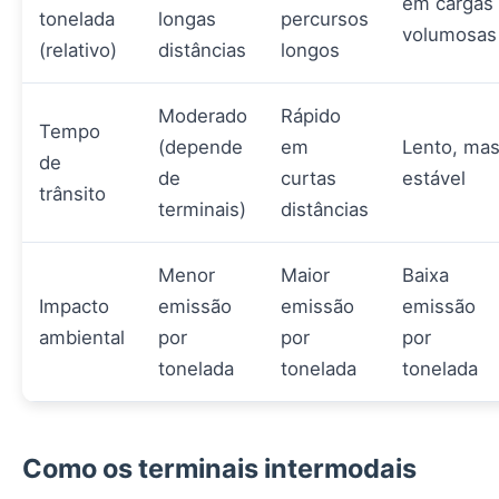
em cargas
tonelada
longas
percursos
volumosas
(relativo)
distâncias
longos
Moderado
Rápido
Tempo
(depende
em
Lento, ma
de
de
curtas
estável
trânsito
terminais)
distâncias
Menor
Maior
Baixa
Impacto
emissão
emissão
emissão
ambiental
por
por
por
tonelada
tonelada
tonelada
Como os terminais intermodais