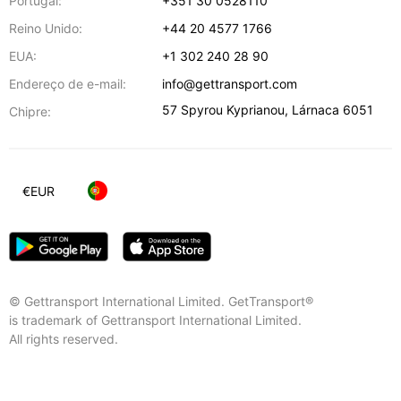
Portugal:
+351 30 0528110
Reino Unido:
+44 20 4577 1766
EUA:
+1 302 240 28 90
Endereço de e-mail:
info@gettransport.com
57 Spyrou Kyprianou
,
Lárnaca
6051
Chipre:
€
EUR
© Gettransport International Limited. GetTransport®
is trademark of Gettransport International Limited.
All rights reserved.