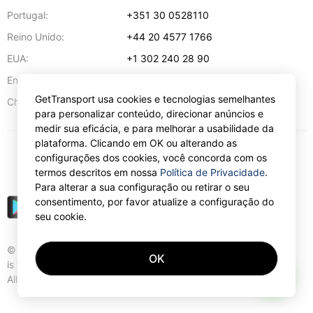
Portugal:
+351 30 0528110
Reino Unido:
+44 20 4577 1766
EUA:
+1 302 240 28 90
Endereço de e-mail:
info@gettransport.com
GetTransport usa cookies e tecnologias semelhantes
57 Spyrou Kyprianou
,
Lárnaca
6051
Chipre:
para personalizar conteúdo, direcionar anúncios e
medir sua eficácia, e para melhorar a usabilidade da
plataforma. Clicando em OK ou alterando as
configurações dos cookies, você concorda com os
€
EUR
termos descritos em nossa
Política de Privacidade
.
Para alterar a sua configuração ou retirar o seu
consentimento, por favor atualize a configuração do
seu cookie.
© Gettransport International Limited. GetTransport®
OK
is trademark of Gettransport International Limited.
AI
All rights reserved.