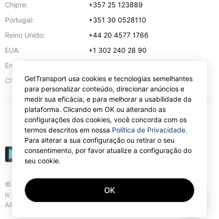
Chipre:
+357 25 123889
Portugal:
+351 30 0528110
Reino Unido:
+44 20 4577 1766
EUA:
+1 302 240 28 90
Endereço de e-mail:
info@gettransport.com
GetTransport usa cookies e tecnologias semelhantes
57 Spyrou Kyprianou
,
Lárnaca
6051
Chipre:
para personalizar conteúdo, direcionar anúncios e
medir sua eficácia, e para melhorar a usabilidade da
plataforma. Clicando em OK ou alterando as
configurações dos cookies, você concorda com os
€
EUR
termos descritos em nossa
Política de Privacidade
.
Para alterar a sua configuração ou retirar o seu
consentimento, por favor atualize a configuração do
seu cookie.
© Gettransport International Limited. GetTransport®
OK
is trademark of Gettransport International Limited.
AI
All rights reserved.