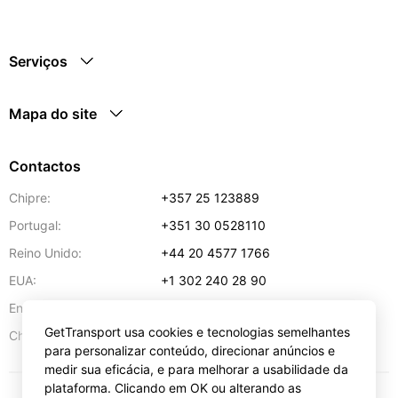
Serviços
Mapa do site
Contactos
Chipre:
+357 25 123889
Portugal:
+351 30 0528110
Reino Unido:
+44 20 4577 1766
EUA:
+1 302 240 28 90
Endereço de e-mail:
info@gettransport.com
GetTransport usa cookies e tecnologias semelhantes
57 Spyrou Kyprianou
,
Lárnaca
6051
Chipre:
para personalizar conteúdo, direcionar anúncios e
medir sua eficácia, e para melhorar a usabilidade da
plataforma. Clicando em OK ou alterando as