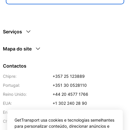
Serviços
Mapa do site
Contactos
Chipre:
+357 25 123889
Portugal:
+351 30 0528110
Reino Unido:
+44 20 4577 1766
EUA:
+1 302 240 28 90
Endereço de e-mail:
info@gettransport.com
GetTransport usa cookies e tecnologias semelhantes
57 Spyrou Kyprianou
,
Lárnaca
6051
Chipre:
para personalizar conteúdo, direcionar anúncios e