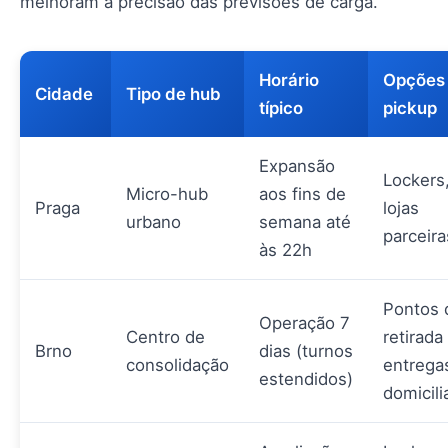
melhoram a precisão das previsões de carga.
Horário
Opções
Cidade
Tipo de hub
típico
pickup
Expansão
Lockers
Micro-hub
aos fins de
Praga
lojas
urbano
semana até
parceira
às 22h
Pontos 
Operação 7
Centro de
retirada
Brno
dias (turnos
consolidação
entrega
estendidos)
domicili