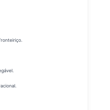
onteiriço.
egável.
acional.