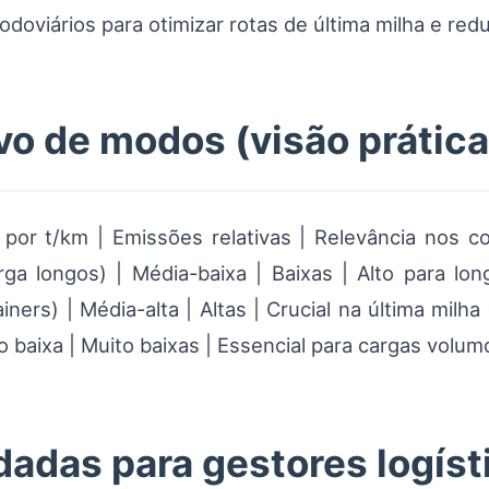
doviários para otimizar rotas de última milha e red
o de modos (visão prática
 por t/km | Emissões relativas | Relevância nos c
ga longos) | Média-baixa | Baixas | Alto para lon
ers) | Média-alta | Altas | Crucial na última milha 
uito baixa | Muito baixas | Essencial para cargas vol
das para gestores logíst