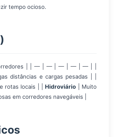
uzir tempo ocioso.
)
orredores | | — | — | — | — | — | |
gas distâncias e cargas pesadas | |
e rotas locais | |
Hidroviário
| Muito
umosas em corredores navegáveis |
icos