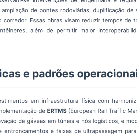
servam-se intervenções de engenharia e regula
 ampliação de pontes rodoviárias, duplificação de
do corredor. Essas obras visam reduzir tempos de t
êineres, além de permitir maior interoperabilid
icas e padrões operaciona
timentos em infraestrutura física com harmoniz
 implementação de
ERTMS
(European Rail Traffic M
levação de gáveas em túneis e nós logísticos, e mo
de entroncamentos e faixas de ultrapassagem para