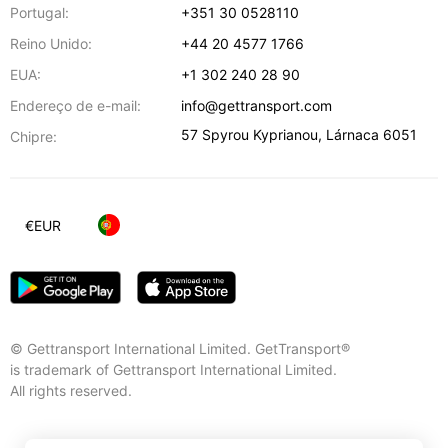
Portugal:
+351 30 0528110
Reino Unido:
+44 20 4577 1766
EUA:
+1 302 240 28 90
Endereço de e-mail:
info@gettransport.com
57 Spyrou Kyprianou
,
Lárnaca
6051
Chipre:
€
EUR
© Gettransport International Limited. GetTransport®
is trademark of Gettransport International Limited.
All rights reserved.