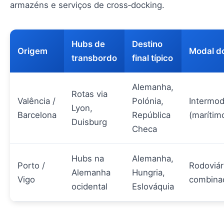
armazéns e serviços de cross‑docking.
Hubs de
Destino
Origem
Modal d
transbordo
final típico
Alemanha,
Rotas via
Valência /
Polónia,
Intermod
Lyon,
Barcelona
República
(marítim
Duisburg
Checa
Hubs na
Alemanha,
Porto /
Rodoviár
Alemanha
Hungria,
Vigo
combina
ocidental
Eslováquia