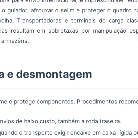
nha para envio internacional, é imprescindível red
ar o guiador, afrouxar o selim e proteger o quadro 
olha. Transportadoras e terminais de carga cla
das resultam em sobretaxas por manipulação espe
 armazéns.
ca e desmontagem
lume e protege componentes. Procedimentos recom
nvios de baixo custo, também a roda traseira.
uando o transporte exigir encaixe em caixa rígida ou