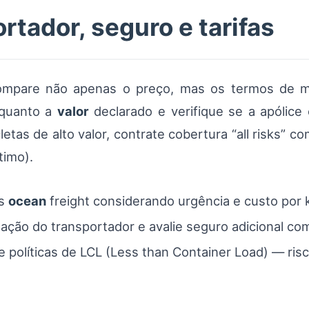
rtador, seguro e tarifas
ompare não apenas o preço, mas os termos de ma
a quanto a
valor
declarado e verifique se a apólice
etas de alto valor, contrate cobertura “all risks” c
timo).
us
ocean
freight considerando urgência e custo por 
zação do transportador e avalie seguro adicional com
ue políticas de LCL (Less than Container Load) — ri