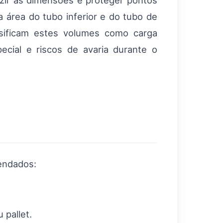
uzir as dimensões e proteger pontos
na área do tubo inferior e do tubo de
ssificam estes volumes como carga
cial e riscos de avaria durante o
endados:
 pallet.