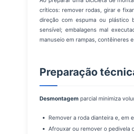
Ao preparar uma bicicleta de monta
críticos: remover rodas, girar e fix
direção com espuma ou plástico b
sensível; embalagens mal executa
manuseio em rampas, contêineres e
Preparação técni
Desmontagem
parcial minimiza vo
Remover a roda dianteira e, em e
Afrouxar ou remover o pedivela q