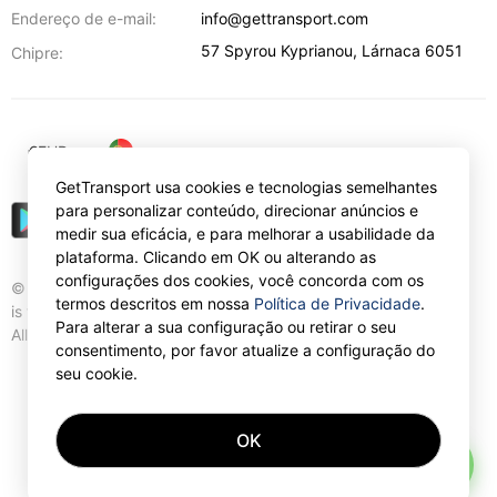
Endereço de e-mail:
info@gettransport.com
57 Spyrou Kyprianou
,
Lárnaca
6051
Chipre:
€
EUR
GetTransport usa cookies e tecnologias semelhantes
para personalizar conteúdo, direcionar anúncios e
medir sua eficácia, e para melhorar a usabilidade da
plataforma. Clicando em OK ou alterando as
configurações dos cookies, você concorda com os
© Gettransport International Limited. GetTransport®
termos descritos em nossa
Política de Privacidade
.
is trademark of Gettransport International Limited.
Para alterar a sua configuração ou retirar o seu
All rights reserved.
consentimento, por favor atualize a configuração do
seu cookie.
OK
AI