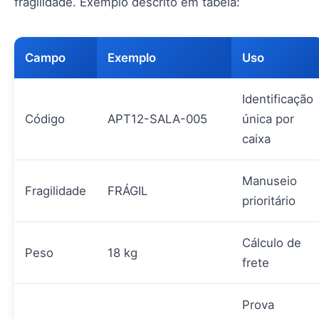
fragilidade. Exemplo descrito em tabela:
Campo
Exemplo
Uso
Identificação
Código
APT12-SALA-005
única por
caixa
Manuseio
Fragilidade
FRÁGIL
prioritário
Cálculo de
Peso
18 kg
frete
Prova