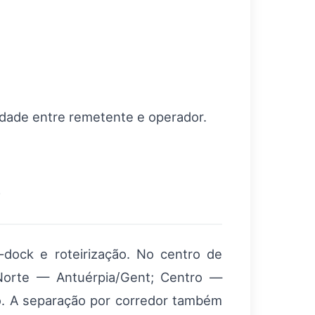
lidade entre remetente e operador.
o
‑dock e roteirização. No centro de
(Norte — Antuérpia/Gent; Centro —
o. A separação por corredor também