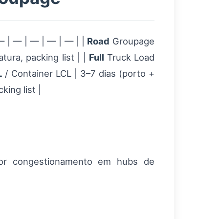
— | — | — | — | — | |
Road
Groupage
ura, packing list | |
Full
Truck Load
L
/ Container LCL | 3–7 dias (porto +
king list |
 por congestionamento em hubs de