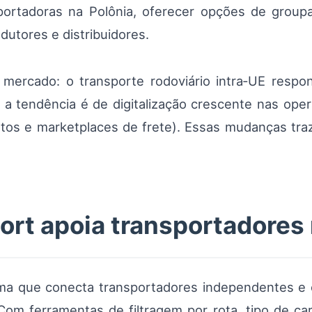
portadoras na Polônia, oferecer opções de group
utores e distribuidores.
mercado: o transporte rodoviário intra‑UE respo
e a tendência é de digitalização crescente nas ope
os e marketplaces de frete). Essas mudanças traze
rt apoia transportadores
ma que conecta transportadores independentes e
Com ferramentas de filtragem por rota, tipo de ca