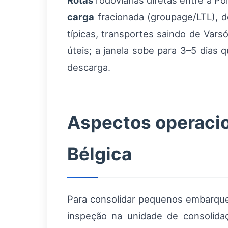
Rotas
rodoviárias diretas entre a P
carga
fracionada (groupage/LTL), d
típicas, transportes saindo de Var
úteis; a janela sobe para 3–5 dias 
descarga.
Aspectos operacio
Bélgica
Para consolidar pequenos embarque
inspeção na unidade de consolida