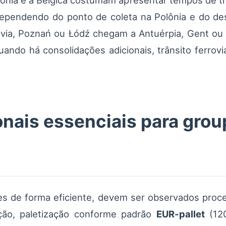
olônia e a Bélgica costumam apresentar tempos de t
ependendo do ponto de coleta na Polônia e do des
sóvia, Poznań ou Łódź chegam a Antuérpia, Gent ou
quando há consolidações adicionais, trânsito ferrovi
nais essenciais para grou
s de forma eficiente, devem ser observados proc
ção, paletização conforme padrão
EUR-pallet
(120