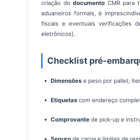
criação do
documento
CMR para tra
aduaneiros formais, é imprescindí
fiscais e eventuais verificações 
eletrônicos).
Checklist pré-embarq
Dimensões
e peso por pallet; it
Etiquetas
com endereço completo,
Comprovante
de pick-up e instr
Seguro
de carga e limites de res