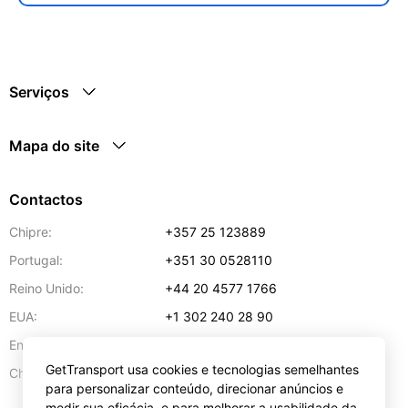
Serviços
Mapa do site
Contactos
Chipre:
+357 25 123889
Portugal:
+351 30 0528110
Reino Unido:
+44 20 4577 1766
EUA:
+1 302 240 28 90
Endereço de e-mail:
info@gettransport.com
GetTransport usa cookies e tecnologias semelhantes
57 Spyrou Kyprianou
,
Lárnaca
6051
Chipre:
para personalizar conteúdo, direcionar anúncios e
medir sua eficácia, e para melhorar a usabilidade da