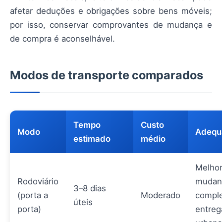
afetar deduções e obrigações sobre bens móveis;
por isso, conservar comprovantes de mudança e
de compra é aconselhável.
Modos de transporte comparados
Tempo
Custo
Modo
Adequ
estimado
médio
Melhor
Rodoviário
mudan
3–8 dias
(porta a
Moderado
comple
úteis
porta)
entreg