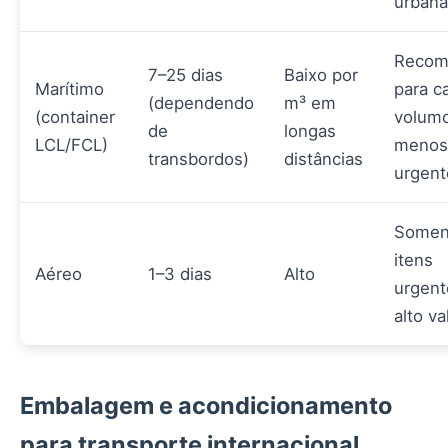
urbana
Recom
7–25 dias
Baixo por
Marítimo
para c
(dependendo
m³ em
(container
volum
de
longas
LCL/FCL)
menos
transbordos)
distâncias
urgent
Somen
itens
Aéreo
1–3 dias
Alto
urgent
alto va
Embalagem e acondicionamento
para transporte internacional