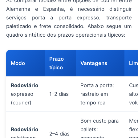
Ao comparar rapidez entre opções de courier entre
Alemanha e Espanha, é necessário distinguir
serviços porta a porta expresso, transporte
paletizado e frete consolidado. Abaixo segue um
quadro sintético dos prazos operacionais típicos:
Prazo
Modo
Vantagens
Lim
típico
Rodoviário
Porta a porta;
Cus
expresso
1–2 dias
rastreio em
alt
(courier)
tempo real
vol
Bom custo para
Me
Rodoviário
pallets;
fle
2–4 dias