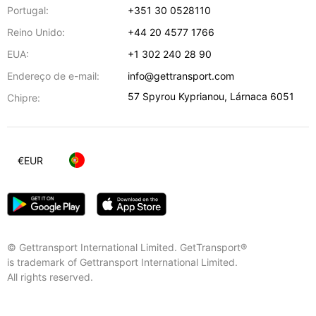
Portugal:
+351 30 0528110
Reino Unido:
+44 20 4577 1766
EUA:
+1 302 240 28 90
Endereço de e-mail:
info@gettransport.com
57 Spyrou Kyprianou
,
Lárnaca
6051
Chipre:
€
EUR
© Gettransport International Limited. GetTransport®
is trademark of Gettransport International Limited.
All rights reserved.