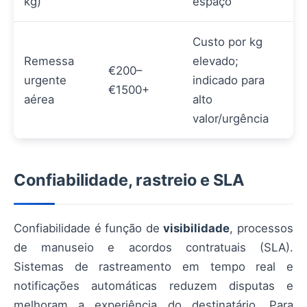
kg)
espaço
Custo por kg
Remessa
elevado;
€200–
urgente
indicado para
€1500+
aérea
alto
valor/urgência
Confiabilidade, rastreio e SLA
Confiabilidade é função de
visibilidade
, processos
de manuseio e acordos contratuais (SLA).
Sistemas de rastreamento em tempo real e
notificações automáticas reduzem disputas e
melhoram a experiência do destinatário. Para