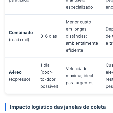
paletizado
manuseio
pe
especializado
en
Menor custo
em longas
Dep
Combinado
3–6 dias
distâncias;
de 
(road+rail)
ambientalmente
e t
eficiente
1 dia
Cus
Velocidade
Aéreo
(door-
ele
máxima; ideal
(expresso)
to-door
res
para urgentes
possível)
pes
Impacto logístico das janelas de coleta