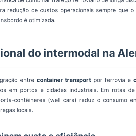
tica de combinar tráfego ferroviário de longa dist
stra redução de custos operacionais sempre que o 
ransbordo é otimizada.
cional do intermodal na A
tegração entre
container transport
por ferrovia e
os em portos e cidades industriais. Em rotas de
porta-contêineres (well cars) reduz o consumo en
regas locais.