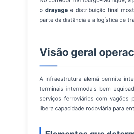
No corredor Hamburgo–Munique, a prá
o
drayage
e distribuição final mo
parte da distância e a logística de t
Visão geral opera
A infraestrutura alemã permite in
terminais intermodais bem equipad
serviços ferroviários com vagões 
libera capacidade rodoviária para ent