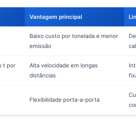
Vantagem principal
Li
Baixo custo por tonelada e menor
De
emissão
ca
o t por
Alta velocidade em longas
In
distâncias
fix
Cu
Flexibilidade porta-a-porta
co