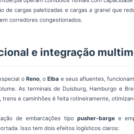
ntuérpia operam comboios fluviais com capacidade
o de cargas paletizadas e cargas a granel que re
s em corredores congestionados.
ional e integração multim
especial o
Reno
, o
Elba
e seus afluentes, funcionam
volume. As terminais de Duisburg, Hamburgo e B
, trens e caminhões é feita rotineiramente, otimizan
inação de embarcações tipo
pusher-barge
e empu
tada. Isso tem dois efeitos logísticos claros: