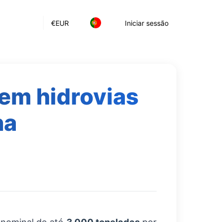
€
EUR
Iniciar sessão
 em hidrovias
ha