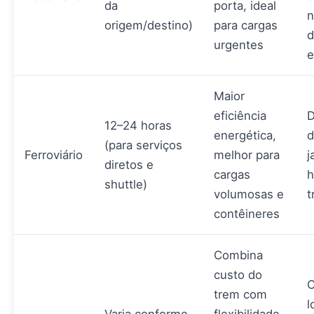
da
porta, ideal
n
origem/destino)
para cargas
d
urgentes
e
Maior
eficiência
D
12–24 horas
energética,
d
(para serviços
Ferroviário
melhor para
j
diretos e
cargas
h
shuttle)
volumosas e
t
contêineres
Combina
custo do
C
trem com
l