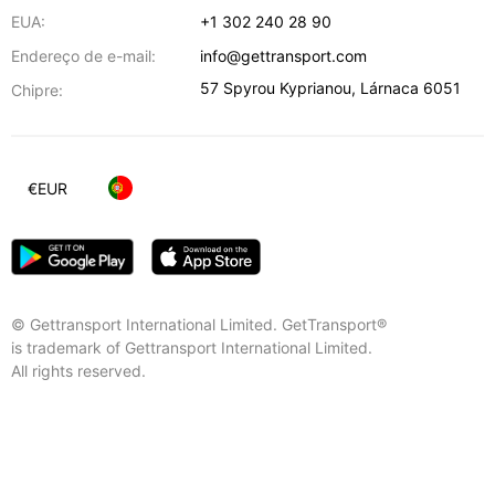
EUA:
+1 302 240 28 90
Endereço de e-mail:
info@gettransport.com
57 Spyrou Kyprianou
,
Lárnaca
6051
Chipre:
€
EUR
© Gettransport International Limited. GetTransport®
is trademark of Gettransport International Limited.
All rights reserved.