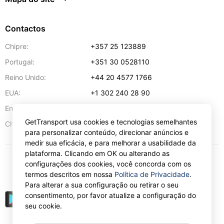
Contactos
Chipre:
+357 25 123889
Portugal:
+351 30 0528110
Reino Unido:
+44 20 4577 1766
EUA:
+1 302 240 28 90
Endereço de e-mail:
info@gettransport.com
GetTransport usa cookies e tecnologias semelhantes
57 Spyrou Kyprianou
,
Lárnaca
6051
Chipre:
para personalizar conteúdo, direcionar anúncios e
medir sua eficácia, e para melhorar a usabilidade da
plataforma. Clicando em OK ou alterando as
configurações dos cookies, você concorda com os
€
EUR
termos descritos em nossa
Política de Privacidade
.
Para alterar a sua configuração ou retirar o seu
consentimento, por favor atualize a configuração do
seu cookie.