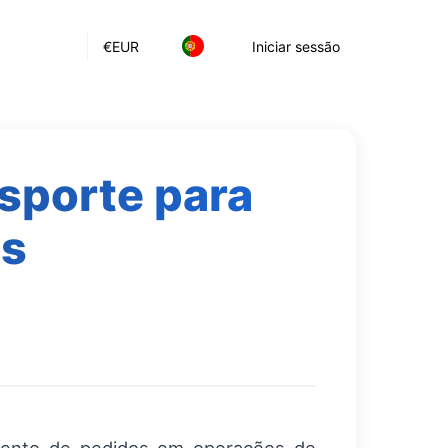
€
EUR
Iniciar sessão
nsporte para
es