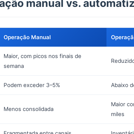
ação manual vs. automati
Operação Manual
Operaçã
Maior, com picos nos finais de
Reduzido
semana
Podem exceder 3–5%
Abaixo d
Maior c
Menos consolidada
miles
Fragmentada entre canais
Inventár