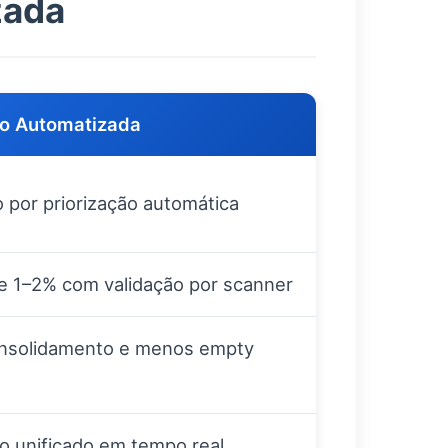
zada
o Automatizada
 por priorização automática
e 1–2% com validação por scanner
onsolidamento e menos empty
io unificado em tempo real