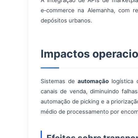
A integração de APIs de marketp
e‑commerce na Alemanha, com refle
depósitos urbanos.
Impactos operaci
Sistemas de
automação
logística 
canais de venda, diminuindo falh
automação de picking e a priorizaç
médio de processamento por encome