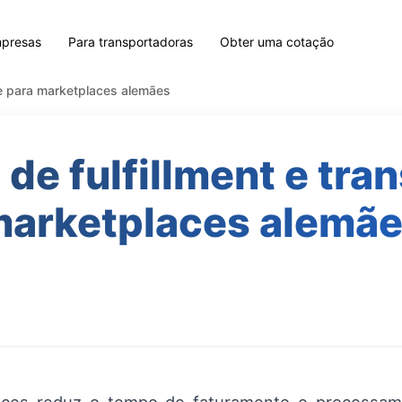
mpresas
Para transportadoras
Obter uma cotação
rte para marketplaces alemães
de fulfillment e tra
arketplaces alemã