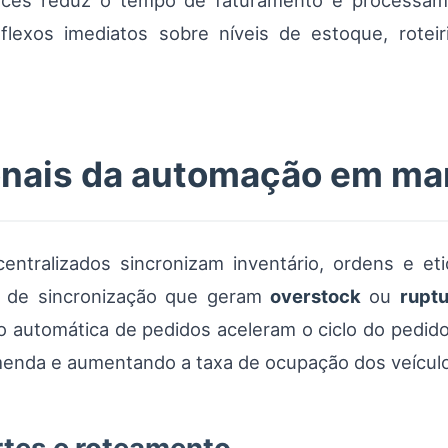
laces reduz o tempo de faturamento e processa
xos imediatos sobre níveis de estoque, roteiri
onais da automação em ma
centralizados sincronizam inventário, ordens e e
as de sincronização que geram
overstock
ou
rupt
ão automática de pedidos aceleram o ciclo do pedid
nda e aumentando a taxa de ocupação dos veículo