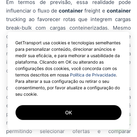
Em termos de previsão, essa realidade pode
influenciar o fluxo de
container
freight e
container
trucking ao favorecer rotas que integrem cargas
break-bulk com cargas conteinerizadas. Mesmo
que o impacto global seja limitado a nichos de
GetTransport usa cookies e tecnologias semelhantes
projeto e indústria pesada, para operadores
para personalizar conteúdo, direcionar anúncios e
regionais e transportadores independentes a
medir sua eficácia, e para melhorar a usabilidade da
informação é relevante para planejamento e
plataforma. Clicando em OK ou alterando as
configurações dos cookies, você concorda com os
competição no mercado.
termos descritos em nossa
Política de Privacidade
.
Para alterar a sua configuração ou retirar o seu
consentimento, por favor atualize a configuração do
Os melhores relatos e as avaliações mais
seu cookie.
detalhadas complementam, mas não substituem, a
experiência direta. Em GetTransport.com é
OK
possível ordenar transporte de carga com as
AI
melhores tarifas globais e condições competitivas,
permitindo selecionar ofertas e comparar